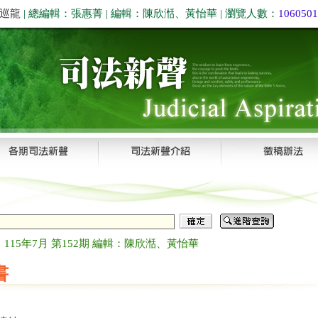
巡龍
| 總編輯：張惠菁 | 編輯：陳欣湉、黃怡華 | 瀏覽人數：
1060501
115年7月 第152期 編輯：陳欣湉、黃怡華
書