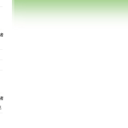
者
者
湉