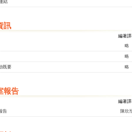
連結
資訊
編著譯
略
略
動既要
略
室報告
編著譯
報告
陳欣