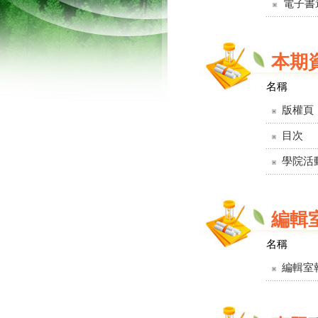
電子書
本期
名稱
版權頁
目次
學院活
編輯
名稱
編輯室