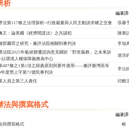
研析
編著譯
序法第117條之法理探析─行政裁量與人民主動請求權之交會
張馨
擒王：論美國《經濟間諜法》之共謀犯
陳秉
離部屬罪之研究－兼評法院相關刑事判決
李瑞
際法院2025年氣候變遷諮詢意見關於「對世義務」之未來訴
連浩
─以環境人權保障義務為中心
第487條之1第1項之歸責原則與要件適用——兼評臺灣高等
李沅
10年度勞上字第71號民事判決
業人員之第三人責任
邱酩
辦法與撰寫格式
編著譯
法與撰寫格式
略