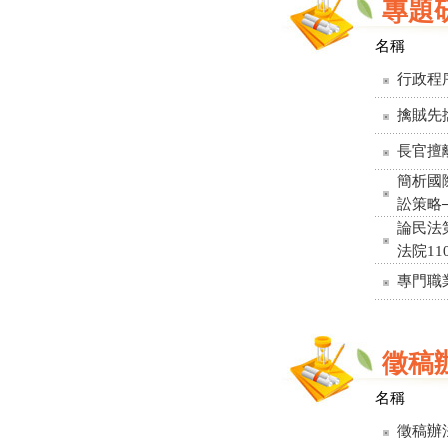
專題
名稱
行政程
擒賊先
長官擅
簡析國
訟策略
論民法
法院1
專門職
徵稿
名稱
徵稿辦