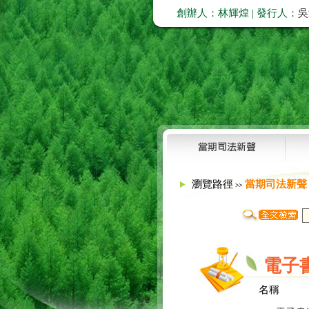
創辦人：林輝煌 | 發行人：
吳
瀏覽路徑
當期司法新聲
>>
電子
名稱