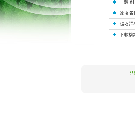
類 別
論著名
編著譯
下載檔
10.5.109.208
法