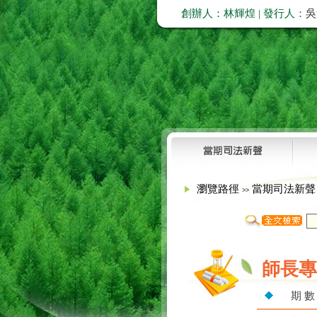
創辦人：林輝煌 | 發行人：
吳
瀏覽路徑
當期司法新
>>
師長專
期 數