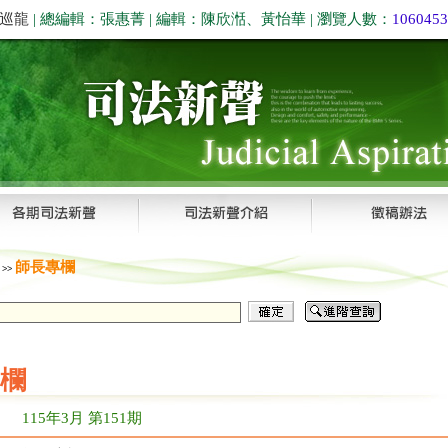
巡龍
| 總編輯：張惠菁 | 編輯：陳欣湉、黃怡華 | 瀏覽人數：
1060453
聲
師長專欄
>>
欄
115年3月 第151期