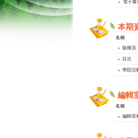
電子書
本期
名稱
版權頁
目次
學院活
編輯
名稱
編輯室