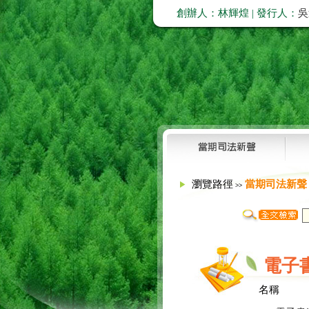
創辦人：林輝煌 | 發行人：
吳
瀏覽路徑
當期司法新聲
>>
電子
名稱