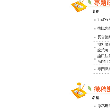
專題
名稱
行政程
擒賊先
長官擅
簡析國
訟策略
論民法
法院1
專門職
徵稿
名稱
徵稿辦