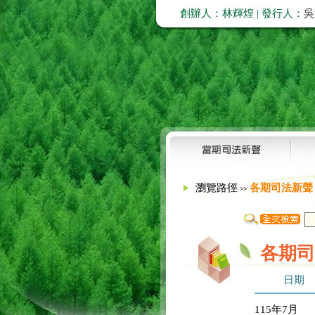
創辦人：林輝煌 | 發行人：
吳
瀏覽路徑
各期司法新聲
>>
各期司
日期
115年7月