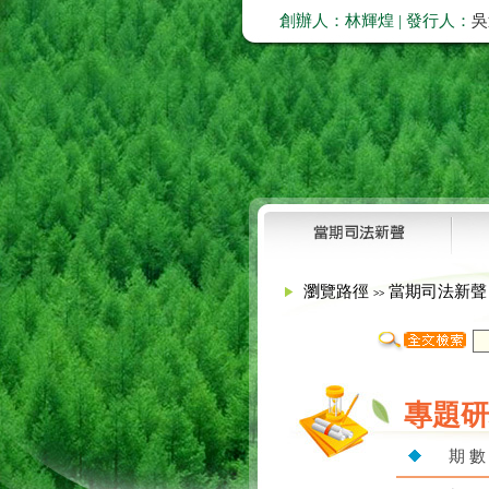
創辦人：林輝煌 | 發行人：
吳
瀏覽路徑
當期司法新
>>
專題研
期 數