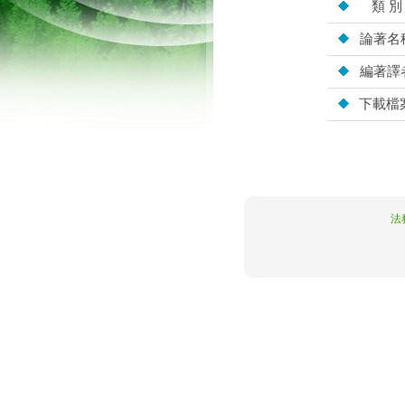
類 別
論著名
編著譯
下載檔
10.5.109.208
法