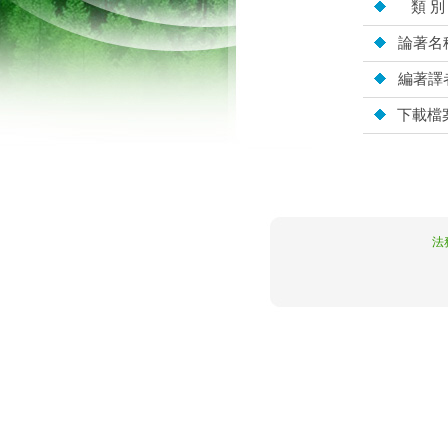
類 別
論著名
編著譯
下載檔
10.4.131.96
法