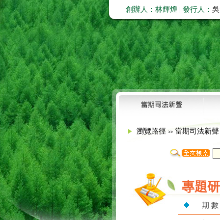
創辦人：林輝煌 | 發行人：
吳
瀏覽路徑
當期司法新
>>
專題研
期 數