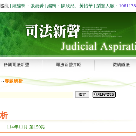
巡龍
| 總編輯：張惠菁 | 編輯：陳欣湉、黃怡華 | 瀏覽人數：
1061138
聲
專題研析
>>
析
114年11月 第150期