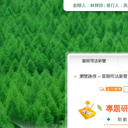
創辦人：林輝煌 | 發行人：
吳
瀏覽路徑
當期司法新
>>
專題研
期 數