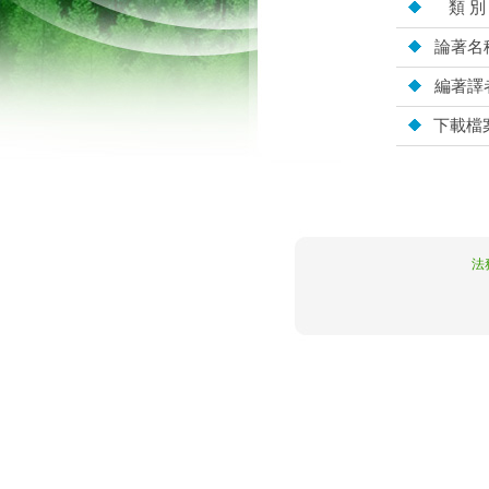
類 別
論著名
編著譯
下載檔
10.5.162.114
法