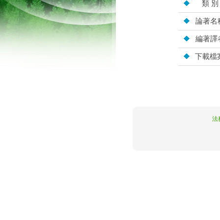
類 別
論著名
編著譯
下載檔
10.4.195.132
法