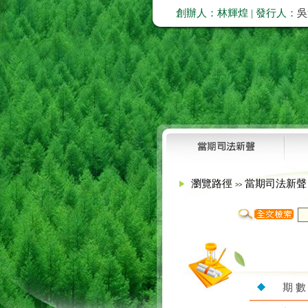
創辦人：林輝煌 | 發行人：
吳
瀏覽路徑
當期司法新
>>
期 數