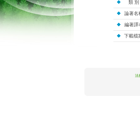
類 別
論著名
編著譯
下載檔
10.5.162.114
法