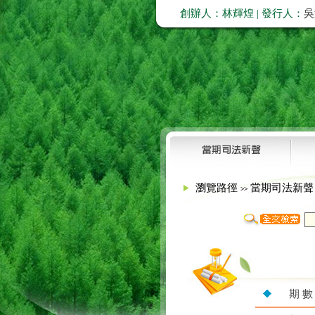
創辦人：林輝煌 | 發行人：
吳
瀏覽路徑
當期司法新
>>
期 數