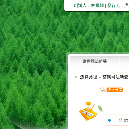
創辦人：林輝煌 | 發行人：
吳
瀏覽路徑
當期司法新
>>
期 數