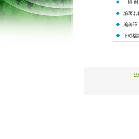
類 別
論著名
編著譯
下載檔
10.5.63.40
法