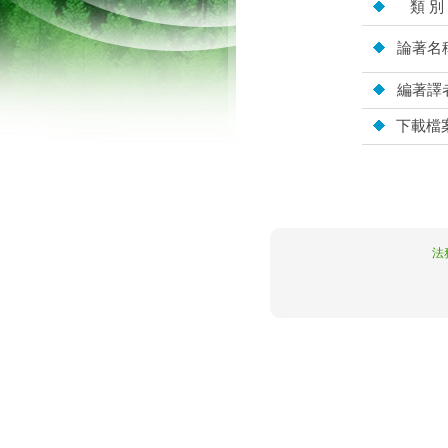
類 別
論著名
編著譯
下載檔
10.5.162.114
法