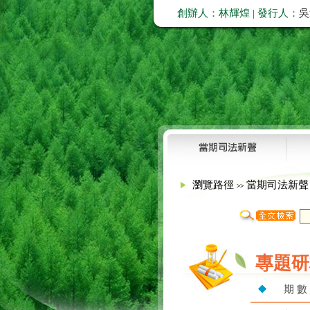
創辦人：林輝煌 | 發行人：
吳
瀏覽路徑
當期司法新
>>
專題研
期 數