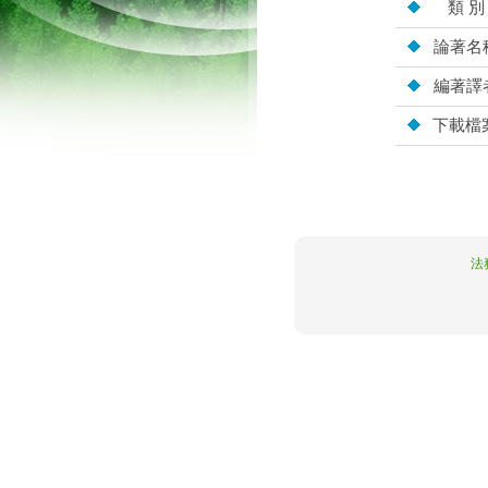
類 別
論著名
編著譯
下載檔
10.5.162.114
法