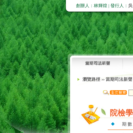
創辦人：林輝煌 | 發行人：
吳
瀏覽路徑
當期司法新
>>
院檢學
期 數