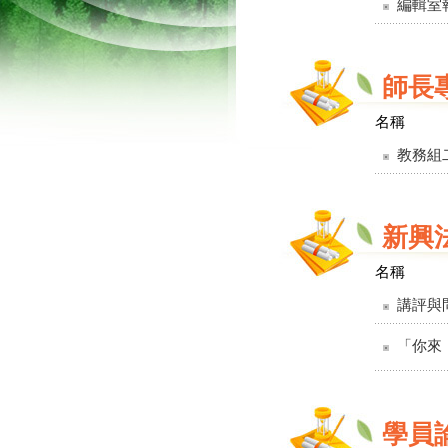
編輯室
師長
名稱
教務組
新興
名稱
講評與
「你來
學員