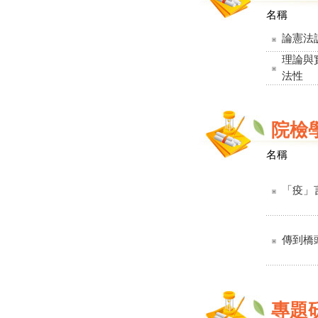
名稱
論憲法
理論與
法性
院檢
名稱
「疫」
傳到橋
專題