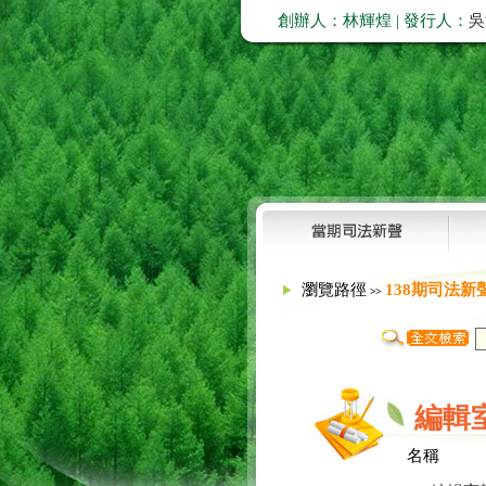
創辦人：林輝煌 | 發行人：
吳
瀏覽路徑
138期司法新
>>
編輯
名稱