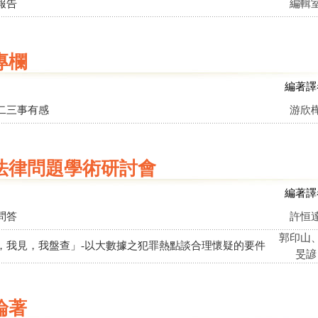
報告
編輯
專欄
編著譯
二三事有感
游欣
法律問題學術研討會
編著譯
問答
許恒
郭印山
，我見，我盤查」-以大數據之犯罪熱點談合理懷疑的要件
旻諺
論著