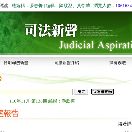
巡龍
| 總編輯：張惠菁 | 編輯：陳欣湉、黃怡華 | 瀏覽人數：
1061634
聲
110年11月 第138期 編輯：游欣樺
室報告
編著譯