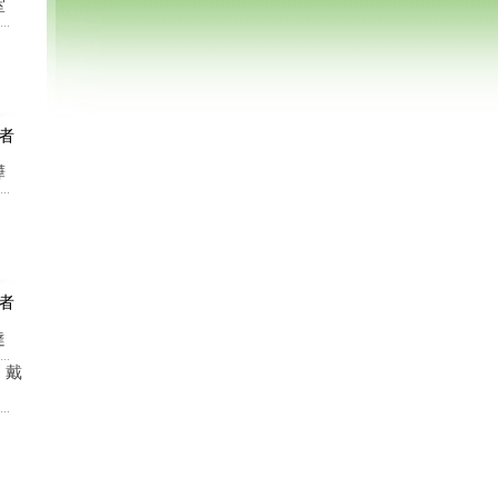
室
者
樺
者
達
、戴