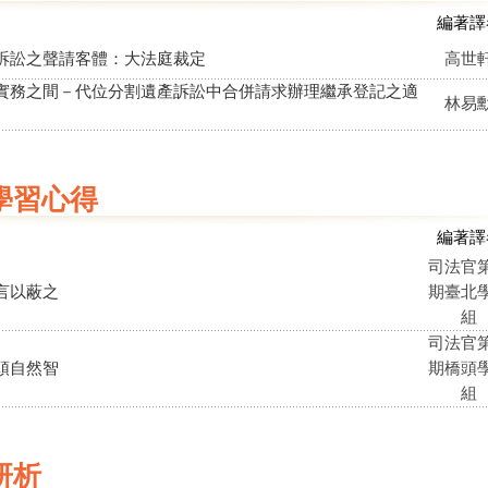
編著譯
訴訟之聲請客體：大法庭裁定
高世
實務之間－代位分割遺產訴訟中合併請求辦理繼承登記之適
林易
學習心得
編著譯
司法官第
言以蔽之
期臺北
組
司法官第
頭自然智
期橋頭
組
研析