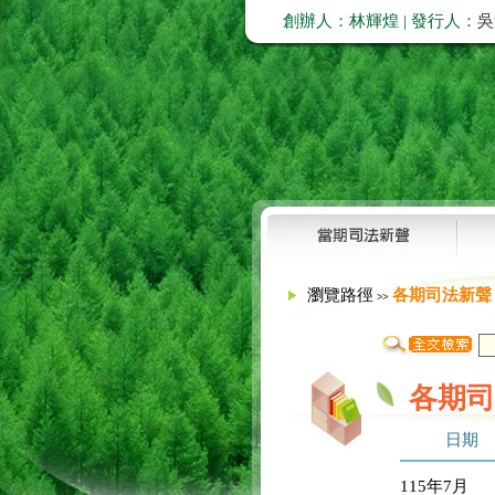
創辦人：林輝煌 | 發行人：
吳
瀏覽路徑
各期司法新聲
>>
各期司
日期
115年7月